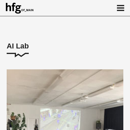
de
en
AI Lab
About
KI-Abend
Student work
...