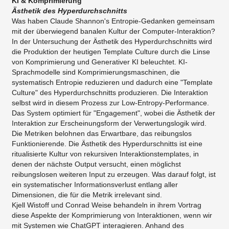
KI & Komprimierung
Ästhetik des Hyperdurchschnitts
Was haben Claude Shannon's Entropie-Gedanken gemeinsam
mit der überwiegend banalen Kultur der Computer-Interaktion?
In der Untersuchung der Ästhetik des Hyperdurchschnitts wird
die Produktion der heutigen Template Culture durch die Linse
von Komprimierung und Generativer KI beleuchtet. KI-
Sprachmodelle sind Komprimierungsmaschinen, die
systematisch Entropie reduzieren und dadurch eine "Template
Culture" des Hyperdurchschnitts produzieren. Die Interaktion
selbst wird in diesem Prozess zur Low-Entropy-Performance.
Das System optimiert für "Engagement", wobei die Ästhetik der
Interaktion zur Erscheinungsform der Verwertungslogik wird.
Die Metriken belohnen das Erwartbare, das reibungslos
Funktionierende. Die Ästhetik des Hyperdurschnitts ist eine
ritualisierte Kultur von rekursiven Interaktionstemplates, in
denen der nächste Output versucht, einen möglichst
reibungslosen weiteren Input zu erzeugen. Was darauf folgt, ist
ein systematischer Informationsverlust entlang aller
Dimensionen, die für die Metrik irrelevant sind.
Kjell Wistoff und Conrad Weise behandeln in ihrem Vortrag
diese Aspekte der Komprimierung von Interaktionen, wenn wir
mit Systemen wie ChatGPT interagieren. Anhand des